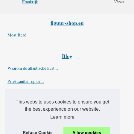
Frankrijk
Views
figuur-shop.eu
Most Read
Blog
Waarom de atlantische kust...
Privé sanitair op de...
Ontdek de luxe oase bij...
This website uses cookies to ensure you get
Truc
the best experience on our website.
Learn more
Hoe bespaar je geld bij de...
Refuse Cookie
Allow cookies