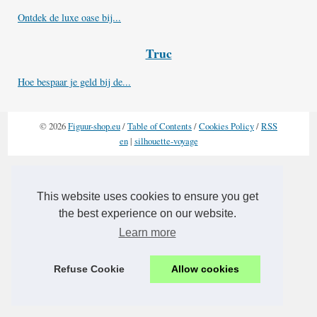
Ontdek de luxe oase bij...
Truc
Hoe bespaar je geld bij de...
© 2026
Figuur-shop.eu
/
Table of Contents
/
Cookies Policy
/
RSS
en
|
silhouette-voyage
This website uses cookies to ensure you get
the best experience on our website.
Learn more
Refuse Cookie
Allow cookies